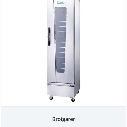
Sichtfenster und einfachen mechanischen Knöpfen
reduziert es den Abfall, der durch instabile
Fermentation bei Umgebungstemperatur entsteht.
Als erfahrener Branchenhersteller und
vertrauenswürdiger globaler Foodservice-Lieferant
stellt SYBO diese große Proofbox vollständig CE-
und RoHS-konform her und eignet sich für
Bäckereien, Zentralküchen und Hotel-Catering-
Betriebe weltweit.
Brotgarer