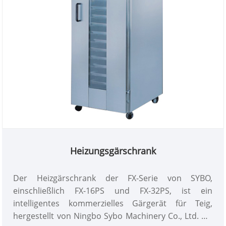
Gärung bei 36–38 °C und einer Luftfeuchtigkeit von
60–80 %. Ausgestattet mit dicken PU-
Isolierschichten, einem Sommer-Winter-
Energiesparschalter und einem
Trockenbrandschutz verfügt die Serie über die CE-
Zertifizierung. Die aus China stammenden Produkte
werden weltweit über offizielle, autorisierte
Lieferantenpartner vertrieben, die in Bäckereien,
Hotelküchen und zentralen Backfabriken auf der
ganzen Welt für ihren stabilen Betrieb und die
niedrigen Wartungskosten bekannt sind.
Heizungsgärschrank
Der Heizgärschrank der FX-Serie von SYBO,
einschließlich FX-16PS und FX-32PS, ist ein
intelligentes kommerzielles Gärgerät für Teig,
hergestellt von Ningbo Sybo Machinery Co., Ltd. Als