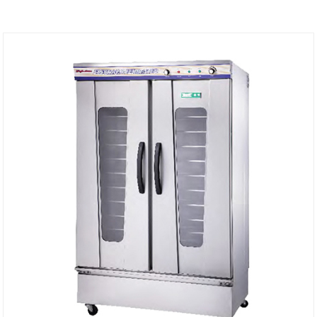
80–85 % Luftfeuchtigkeit mit einem flexiblen
Temperatureinstellungsbereich von 20 °C bis 60 °C.
Ausgestattet mit einem sichtbaren
Beobachtungsfenster und benutzerfreundlichen
mechanischen Knöpfen löst es instabile
Fermentationsprobleme, die durch wechselnde
Umgebungstemperatur und Luftfeuchtigkeit
verursacht werden. Als professioneller
Industriehersteller und zuverlässiger globaler
Lieferant von Bäckereiausrüstung hat SYBO diesen
Hochleistungsgärschrank für den gewerblichen
Dauereinsatz gebaut. Es eignet sich perfekt für
professionelle Bäckereien, Konditoreien und
Großküchen in der Hotelgastronomie mit stabiler
und konsistenter Gärleistung.