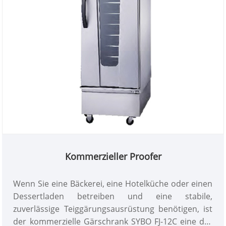
zuverlässiger globaler Lieferant von
Bäckereiausrüstung entwickelt SYBO diesen
wartungsarmen Gärschrank für Bäckereien,
Hotelküchen und Catering-Geschäfte mit
vollständiger internationaler Zertifizierung, um
einen stabilen langfristigen kommerziellen Betrieb
zu unterstützen.
Kommerzieller Proofer
Wenn Sie eine Bäckerei, eine Hotelküche oder einen
Dessertladen betreiben und eine stabile,
zuverlässige Teiggärungsausrüstung benötigen, ist
der kommerzielle Gärschrank SYBO FJ-12C eine der