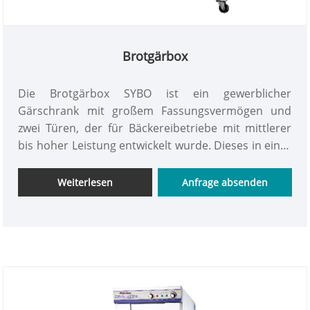
Brotgärbox
Die Brotgärbox SYBO ist ein gewerblicher
Gärschrank mit großem Fassungsvermögen und
zwei Türen, der für Bäckereibetriebe mit mittlerer
bis hoher Leistung entwickelt wurde. Dieses in einer
professionellen Fabrik in China hergestellte Gerät
mit 24 Fächern ist aus robustem 430er-Edelstahl
Weiterlesen
Anfrage absenden
gefertigt und verfügt über separate Trocken- und
Nassheizrohre zur unabhängigen Temperatur- und
Feuchtigkeitseinstellung. Es hält im Inneren stabil
35–40 °C und 80–85 % relative Luftfeuchtigkeit, die
ideale Voraussetzung für die Teigausdehnung, mit
einem insgesamt einstellbaren Bereich von 20–60
°C. Ausgestattet mit einem durchsichtigen