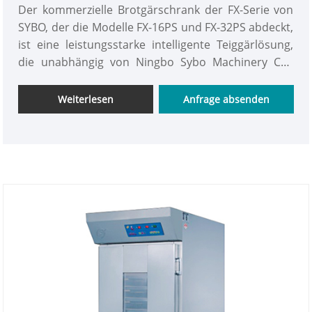
Der kommerzielle Brotgärschrank der FX-Serie von
SYBO, der die Modelle FX-16PS und FX-32PS abdeckt,
ist eine leistungsstarke intelligente Teiggärlösung,
die unabhängig von Ningbo Sybo Machinery Co.,
Ltd. entwickelt und hergestellt wird. Als
professioneller und zuverlässiger Hersteller mit
Weiterlesen
Anfrage absenden
Schwerpunkt auf Bäckereiausrüstung liefern wir
standardisierte, langlebige und energieeffiziente
Gärgeräte, die auf globale kommerzielle
Backszenarien zugeschnitten sind. Alle Geräte
werden in unserer standardisierten Fabrik mit
strengen Qualitätskontrollverfahren präzise
hergestellt. Die Maschine verfügt über eine
vollständig aus Edelstahl gefertigte Konstruktion,
eine mikrocomputerunabhängige Temperatur- und
Feuchtigkeitsregelung, eine automatische
Luftzirkulation und ein automatisches
Wasserzufuhrsystem und unterstützt eine stabile