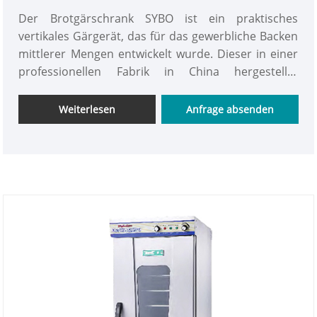
Der Brotgärschrank SYBO ist ein praktisches
vertikales Gärgerät, das für das gewerbliche Backen
mittlerer Mengen entwickelt wurde. Dieser in einer
professionellen Fabrik in China hergestellte
Gärschrank mit 15 Einschüben verfügt über eine
robuste Konstruktion aus 430-Edelstahl und ein
Weiterlesen
Anfrage absenden
unabhängiges Doppelheizsystem, das eine stabile
Temperatur- und Feuchtigkeitskontrolle für eine
professionelle Teiggärung bietet. Es sorgt stets für
die ideale Backumgebung von 35–40 °C und 80–85 %
Luftfeuchtigkeit, mit einem einstellbaren
Temperaturbereich von 20 °C bis 60 °C. Durch die
benutzerfreundliche mechanische Bedienung
werden instabile natürliche Gärung und
ungleichmäßige Teigqualität, die bei der täglichen
Bäckereiarbeit häufig vorkommen, wirksam
behoben. Als professioneller Hersteller und