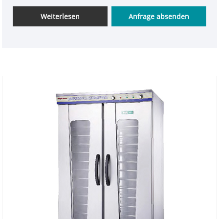
zuverlässiger Hersteller mit Sitz in China
produzieren wir alle Einheiten in unserer
Weiterlesen
Anfrage absenden
standardisierten Fabrik und vertreiben sie weltweit
über autorisierte lokale Lieferanten. Der Gärschrank
ist vollständig aus Edelstahl gefertigt und mit einem
Mikrocomputer-Touch-Bedienfeld, automatischer
Luftzirkulation und automatischem
Wasserzufuhrsystem ausgestattet. Er verfügt über
eine präzise Temperatur- (36–38 °C) und
Luftfeuchtigkeitsregelung (60–80 %), eine dicke PU-
Wärmeisolierung, einen
Jahreszeitenumstellungsschalter und einen
Trockenbrandschutz mit CE-Zertifizierung. Es wird
weltweit häufig in Bäckereien, Hotelkonditoreien
und zentralen Backfabriken zur Gärung von Toast,
Baguette und Plundergebäck eingesetzt und hat
dank seiner stabilen Leistung und seines
energiesparenden Designs bei globalen