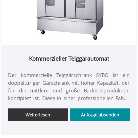
Lebensmittelverarbeitern einen guten Ruf erlangt.
Kommerzieller Teiggärautomat
Der kommerzielle Teiggärschrank SYBO ist ein
doppeltüriger Gärschrank mit hoher Kapazität, der
für die mittlere und große Bäckereiproduktion
konzipiert ist. Diese in einer professionellen Fabrik
in China hergestellte Gärbox mit 30 Fächern ist aus
hochwertigem 430-Edelstahl gefertigt und verfügt
Weiterlesen
Anfrage absenden
über eine unabhängige Doppelheizungssteuerung
für Trocken und Nass. Es schafft kontinuierlich die
optimale Teiggärungsumgebung von 35–40 °C und