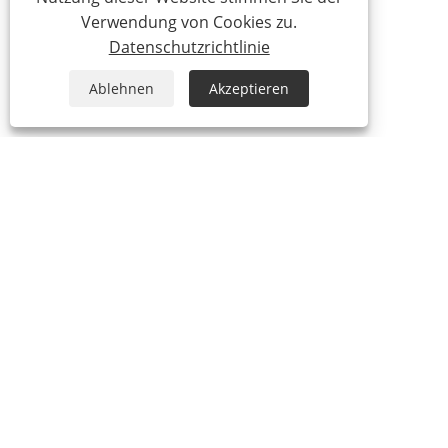
Verwendung von Cookies zu.
Datenschutzrichtlinie
Ablehnen
Akzeptieren
+86-574-87736070
sales@sybo.cn
Copyright © 2025 Ningbo Sybo Machinery Co., Ltd. Alle Rechte
vorbehalten.
Links
Sitemap
RSS
XML
Datenschutzrichtlinie