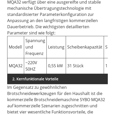
MQA32 verfügt über eine ausgereifte und stabile
mechanische Übertragungstechnologie mit
standardisierter Parameterkonfiguration zur
Anpassung an den langfristigen kommerziellen
Dauerbetrieb. Die wichtigsten detaillierten
Parameter sind wie folgt:
Spannung
Modell
und
Leistung
Scheibenkapazität
Sche
Frequenz
~220V
MQA32
0,55 kW
31 Stück
12m
50HZ
2. Kernfunktionale Vorteile
Im Gegensatz zu gewöhnlichen
Brotschneidewerkzeugen für den Haushalt ist die
kommerzielle Brotschneidemaschine SYBO MQA32
auf kommerzielle Szenarien zugeschnitten und
bietet vier wesentliche Funktionsvorteile, die